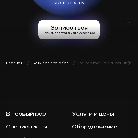
AED 3500
Записаться
молодость.
Top Doctor
Запись ведется в чате WhatsApp
Записаться
Volnewmer Face/Body 300
AED 6600
Запись ведется в чате WhatsApp
Dr. Milena
shots
AED 5500
Записаться
Top Doctor
Запись ведется в чате WhatsApp
Главная
Services and price
Volnewmer РФ лифтинг (лицо
Volnewmer Face/Body 500
AED 8400
Dr. Milena
shots
AED 7000
Записаться
Top Doctor
Запись ведется в чате WhatsApp
В первый раз
Услуги и цены
Volnewmer Face/Body 600
AED 9600
Dr. Milena
shots
Специалисты
Оборудование
AED 8000