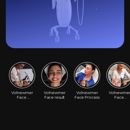
Volnewmer
Volnewmer
Volnewmer
Volnewme
Face.
Face result
Face Process
Face.
Santa&DrMilena
Before/Afte