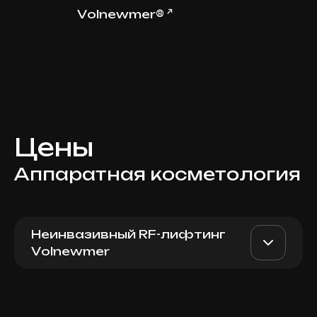
↗
Volnewmer®
Цены
Аппаратная косметология
Неинвазивный RF-лифтинг
Volnewmer
Volnewmer 1 pulse
AED 30
Dr. Milena