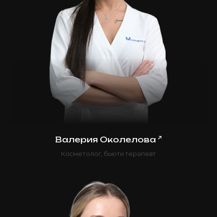
↗
Валерия Околелова
Косметолог, бьюти терапевт