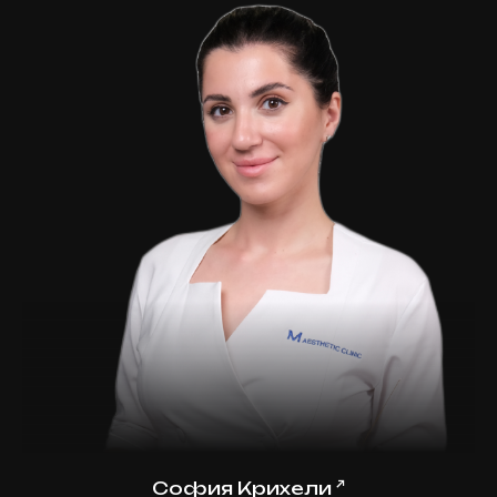
↗
София Крихели