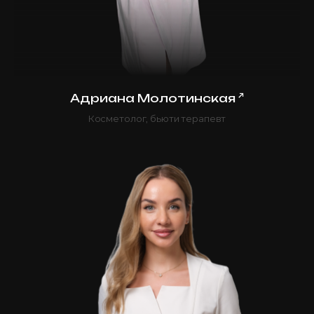
↗
Адриана Молотинская
Косметолог, бьюти терапевт