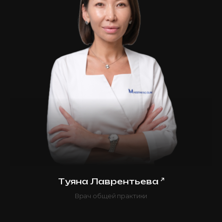
↗
Туяна Лаврентьева
Врач общей практики