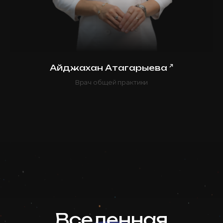
↗
Айджахан Атагарыева
Врач общей практики
Вселенная