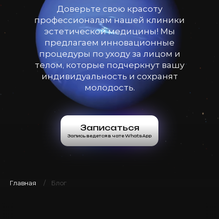
Доверьте свою красоту
профессионалам нашей клиники
эстетической медицины! Мы
предлагаем инновационные
процедуры по уходу за лицом и
телом, которые подчеркнут вашу
индивидуальность и сохранят
молодость.
Записаться
Запись ведется в чате WhatsApp
Главная
Блог