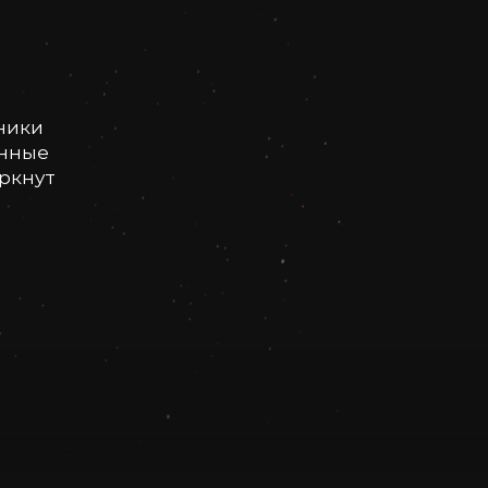
ники
онные
еркнут