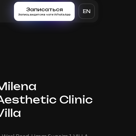
Записаться
EN
Запись ведется в чате WhatsApp
Milena
Aesthetic Clinic
Villa