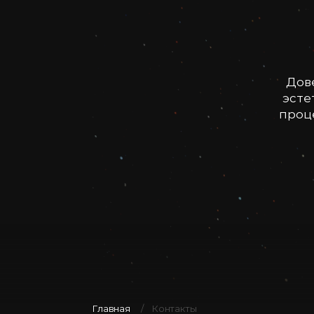
Дов
эсте
проце
Главная
Контакты