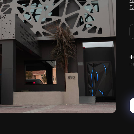
A
D
Ка