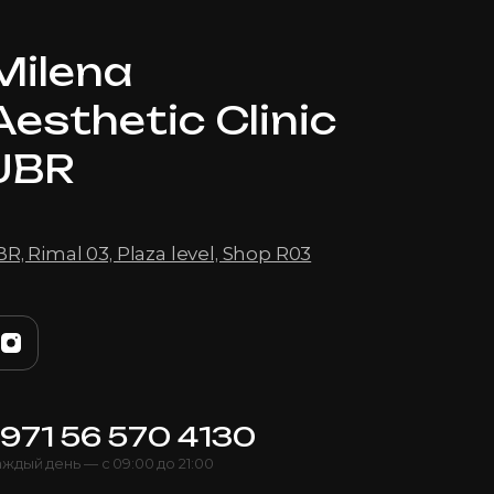
Milena
Aesthetic Clinic
JBR
BR, Rimal 03, Plaza level, Shop R03
+971 56 570 4130
ждый день — с 09:00 до 21:00