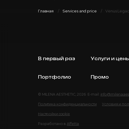
Главная
Services and price
Venus Legacy
В первый раз
Услуги и цен
Портфолио
Промо
© MILENA AESTHETIC, 2026 E-mail:
info@milenaaes
Политика конфиденциальности
Условия и по
Настройки cookie
Разработано в
Affetta