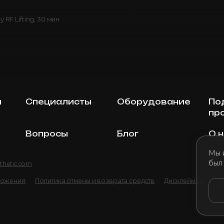
 RF Lifting, 30 мин
ы
Специалисты
Оборудование
По
пр
Вопросы
Блог
О 
Мы 
был
thetic.com
ложения
Политика отмены и возврата средств
Дисклеймер
По