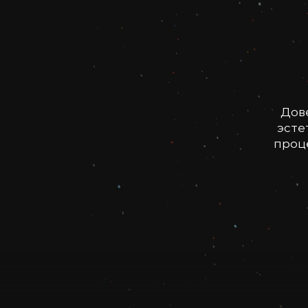
Дов
эсте
проце