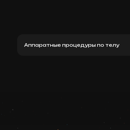
Аппаратные процедуры по телу
Venus Legacy RF Lifting, 30 мин
Записаться
Запись ведется в чате WhatsApp