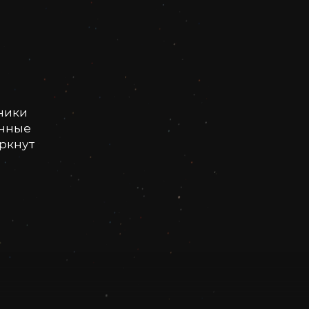
ники
онные
еркнут