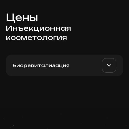
Цены
Инъекционная
косметология
Биоревитализация
Rejuran Healer (South
AED 2800
Dr. Milena
Korea), 2 мл
AED 2400
Записаться
Top Doctor
Запись ведется в чате WhatsApp