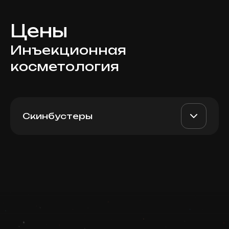
Цены
Инъекционная
косметология
Скинбустеры
Profhilo Face (Italy), 2 мл
AED 2300
Dr. Milena
Записаться
AED 2000
Запись ведется в чате WhatsApp
Top Doctor