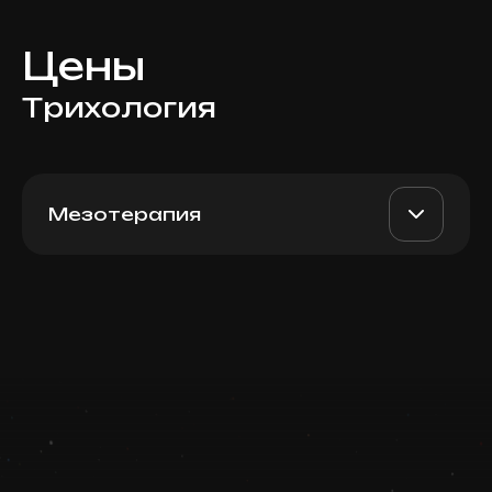
Цены
Трихология
Мезотерапия
NCTF 135 HA (France), 3 мл
AED 1500
Dr. Milena
Записаться
AED 1300
Запись ведется в чате WhatsApp
Top Doctor