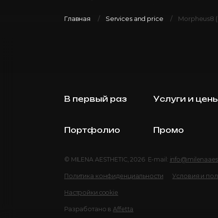
Главная
Services and price
Morpheus8 
В первый раз
Услуги и цен
Портфолио
Промо
© MILENA AESTHETIC, 2026 E-mail:
info@milenaaes
Политика конфиденциальности
Условия и по
Настройки cookie
Разработано в
Affetta