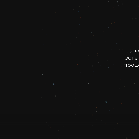
Дов
эсте
проце