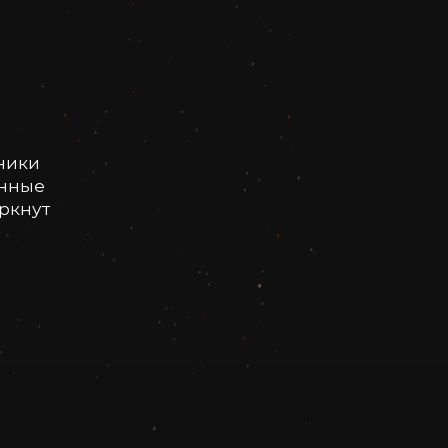
ники
онные
еркнут