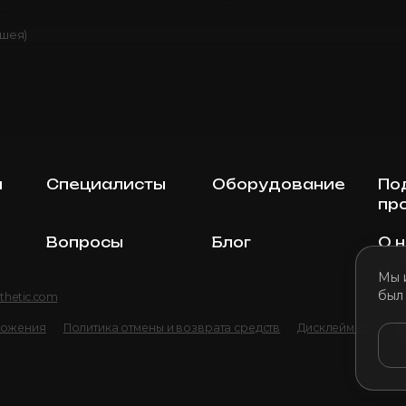
(шея)
ы
Специалисты
Оборудование
По
пр
Вопросы
Блог
О 
Мы 
был
thetic.com
ложения
Политика отмены и возврата средств
Дисклеймер
По