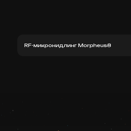
RF-микронидлинг Morpheus8
Morpheus8 (шея)
Записаться
Запись ведется в чате WhatsApp