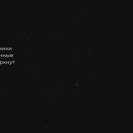
ники
онные
еркнут