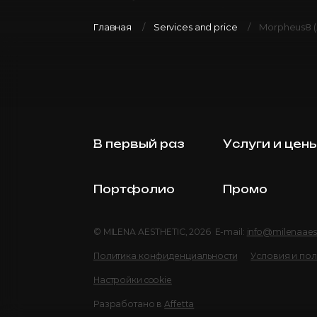
Главная
Services and price
Morpheus8 (
В первый раз
Услуги и цен
Портфолио
Промо
© MILENA AESTHETIC, 2026 E-mail:
info@milenaaes
Политика конфиденциальности
Условия и по
Настройки cookie
Разработано в
Affetta