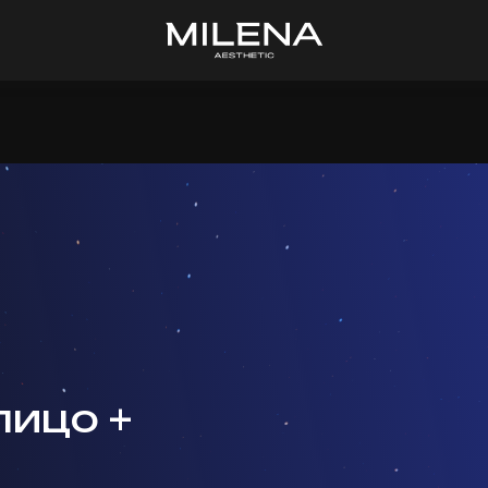
лицо +