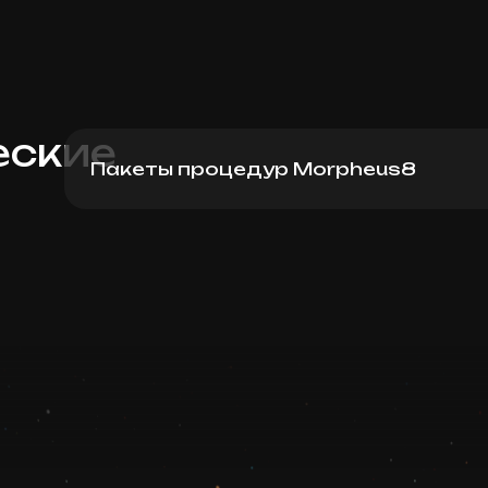
еские
Пакеты процедур Morpheus8
Morpheus8 (лицо + шея) пакет 3 процед
Записаться
Запись ведется в чате WhatsApp