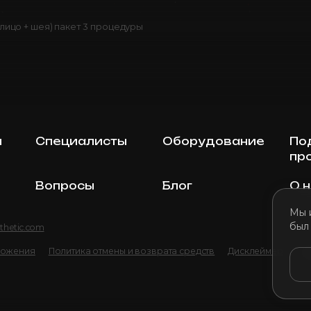
лицо + шея) пакет 3 процедуры
ы
Специалисты
Оборудование
По
пр
Вопросы
Блог
О 
Мы 
был
thetic.com
ложения
Политика отмены и возврата средств
Дисклеймер
По