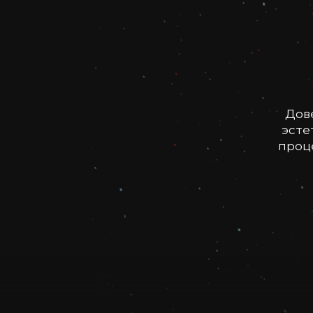
Дов
эсте
проце