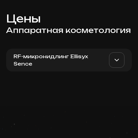
Цены
Аппаратная косметология
RF-микронидлинг Ellisyx
Sence
Микроигольчатый RF-
AED 4200
Dr. Milena
лифтинг Ellisys Колени
AED 3500
Записаться
Top Doctor
Запись ведется в чате WhatsApp