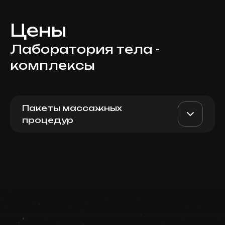
Цены
Лаборатория тела -
комплексы
Пакеты массажных
процедур
Мужской массаж всего
AED 3600
Top Doctor
тела, 60 мин: пакет из 5
процедур
Записаться
Запись ведется в чате WhatsApp