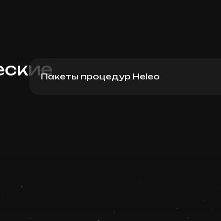
еские
Пакеты процедур Heleo
Heleo4 Лицо Пакет 6
Записаться
Запись ведется в чате WhatsApp