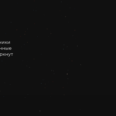
ники
онные
еркнут