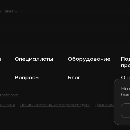
 Пакет 6
ы
Специалисты
Оборудование
По
пр
Вопросы
Блог
О 
Мы 
был
thetic.com
ложения
Политика отмены и возврата средств
Дисклеймер
По