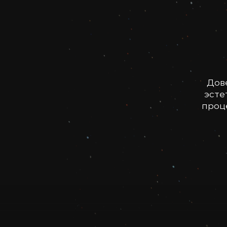
Дов
эсте
проце