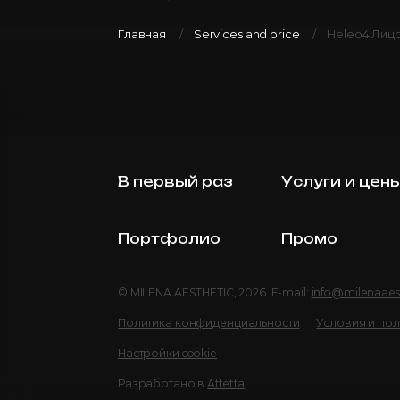
Главная
Services and price
Heleo4 Лицо
В первый раз
Услуги и цен
Портфолио
Промо
© MILENA AESTHETIC, 2026 E-mail:
info@milenaaes
Политика конфиденциальности
Условия и по
Настройки cookie
Разработано в
Affetta