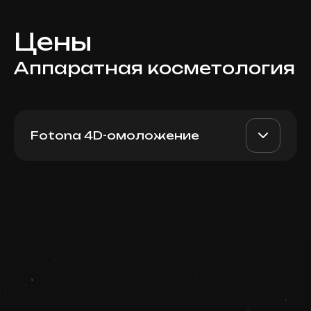
Цены
Аппаратная косметология
Fotona 4D-омоложение
Fotona 4D: активное
AED 1000-2500
Dr. Milena
акне
AED 800-2000
Записаться
Top Doctor
Запись ведется в чате
WhatsApp