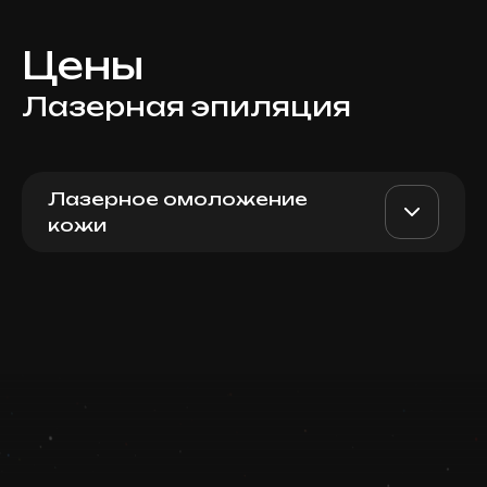
Цены
Лазерная эпиляция
Лазерное омоложение
кожи
Для мужчин: полностью
AED 600
Top Doctor
руки
Записаться
Запись ведется в чате WhatsApp