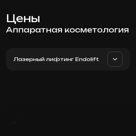
Цены
Аппаратная косметология
Лазерный лифтинг Endolift
Endolift (нижняя треть
AED 8000
Dr. Milena
лица)
AED 5000
Записаться
Top Doctor
Запись ведется в чате WhatsApp