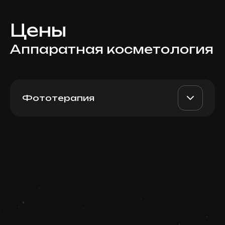
Цены
Аппаратная косметология
Фототерапия
BBL Trio-Glow: Forever
AED 3300
Dr. Milena
Young + сосуды или
пигмент + Skin Tyte (все
AED 2500
лицо)
Top Doctor
Записаться
Запись ведется в чате WhatsApp