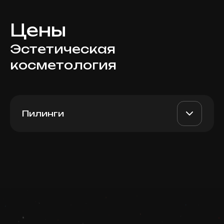
Цены
Эстетическая
косметология
Пилинги
Appex, 1 мл
AED 650
Top Doctor
Записаться
Запись ведется в чате WhatsApp