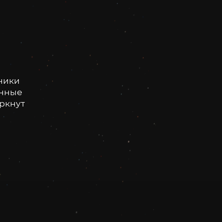
ники
онные
еркнут