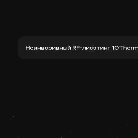
Неинвазивный RF-лифтинг 10Ther
10Therma (50 lines)
Записаться
Запись ведется в чате WhatsApp