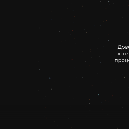
Дов
эсте
проце