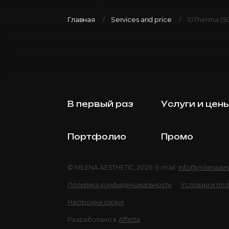
Главная
Services and price
10Therma (50
В первый раз
Услуги и цен
Портфолио
Промо
© MILENA AESTHETIC, 2026 E-mail:
info@milenaaes
Политика конфиденциальности
Условия и по
Настройки cookie
Разработано в
Affetta