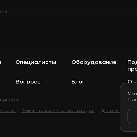
 lines)
ы
Специалисты
Оборудование
По
пр
Вопросы
Блог
О 
Мы 
был
thetic.com
ложения
Политика отмены и возврата средств
Дисклеймер
По