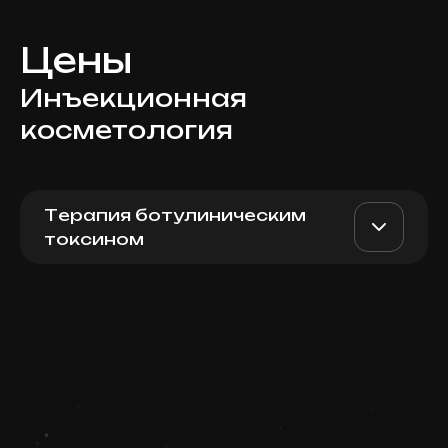
Цены
Инъекционная
косметология
Терапия ботулиническим
токсином
Xeomin (Germany),
AED 3800
Dr. Milena
лифтинг шеи Nefertiti
AED 3200
Записаться
Top Doctor
Запись ведется в чате WhatsApp