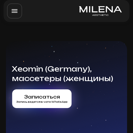
Xeomin (Germany),
массетеры (женщины)
Записаться
Запись ведется в чате WhatsApp