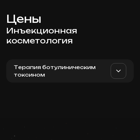
Цены
Инъекционная
косметология
Терапия ботулиническим
токсином
Xeomin (Germany),
AED 3800
Dr. Milena
массетеры (женщины)
AED 3200
Записаться
Top Doctor
Запись ведется в чате WhatsApp