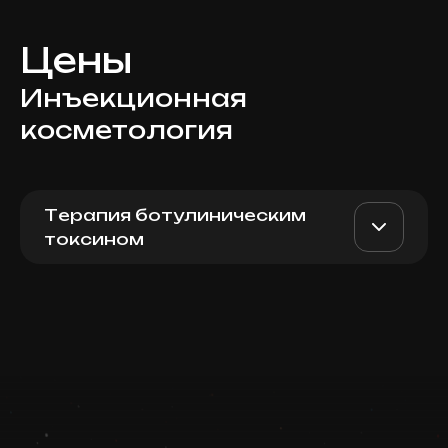
Цены
Инъекционная
косметология
Терапия ботулиническим
токсином
Xeomin (Germany), Full
AED 5200
Dr. Milena
Face
AED 4500
Записаться
Top Doctor
Запись ведется в чате WhatsApp