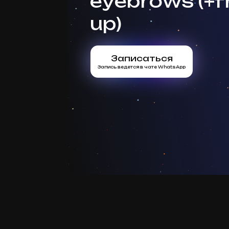
eyebrows (+f
up)
Записаться
Запись ведется в чате WhatsApp