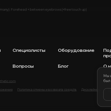
many): Forehead + between eyebrows (+free touch up)
ы
Специалисты
Оборудование
По
пр
Вопросы
Блог
О 
Мы 
был
thetic.com
ложения
Политика отмены и возврата средств
Дисклеймер
По