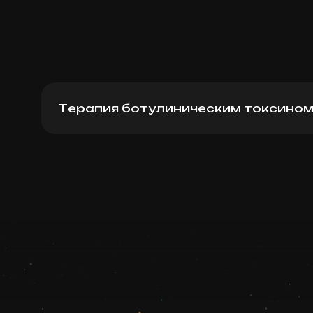
Терапия ботулиническим токсино
Xeomin (Germany): Forehead + between e
up)
Записаться
Запись ведется в чате WhatsApp