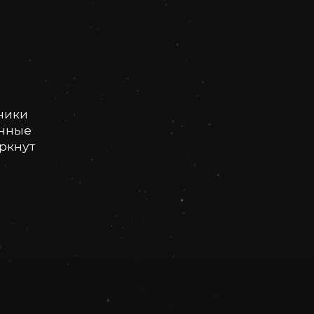
ники
онные
еркнут