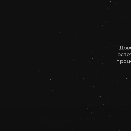
Дов
эсте
проце