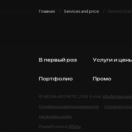
Главная
Services and price
Xeomin (Ger
В первый раз
Услуги и цен
Портфолио
Промо
© MILENA AESTHETIC, 2026 E-mail:
info@milenaaes
Политика конфиденциальности
Условия и по
Настройки cookie
Разработано в
Affetta