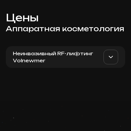
Цены
Аппаратная косметология
Неинвазивный RF-лифтинг
Volnewmer
Volnewmer Face/Body 600
AED 9600
Dr. Milena
shots
AED 8000
Записаться
Top Doctor
Запись ведется в чате WhatsApp