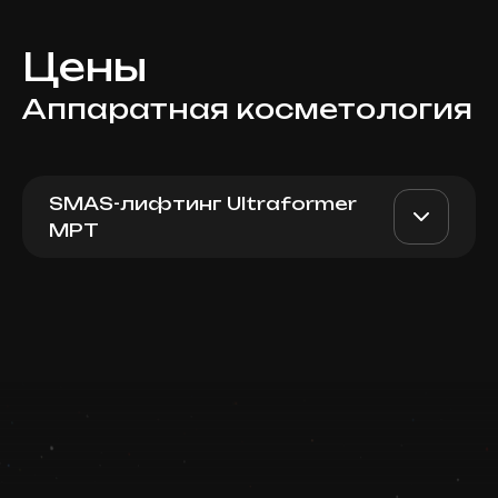
Цены
Аппаратная косметология
SMAS-лифтинг Ultraformer
MPT
Ultraformer MPT (900
AED 7200
Dr. Milena
линий — голени)
AED 6000
Записаться
Top Doctor
Запись ведется в чате WhatsApp