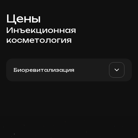
Цены
Инъекционная
косметология
Биоревитализация
Teosyal Redensity
AED 2700
Dr. Milena
(Switzerland), 3 мл
AED 2200
Записаться
Top Doctor
Запись ведется в чате WhatsApp