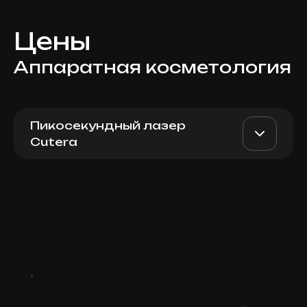
Цены
Аппаратная косметология
Пикосекундный лазер
Cutera
Tattoo's Removal, Half
AED 2300
Top Doctor
Sleeve
Записаться
Запись ведется в чате WhatsApp