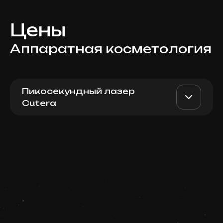
Цены
Аппаратная косметология
Пикосекундный лазер
Cutera
Tattoo's Removal, 2x2 cm
AED 400
Top Doctor
Записаться
Запись ведется в чате WhatsApp