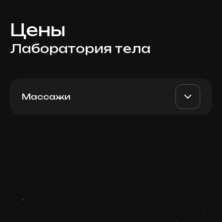
Цены
Лаборатория тела
Массажи
Спортивный массаж, 60
AED 680
Top Doctor
мин
Записаться
Запись ведется в чате WhatsApp