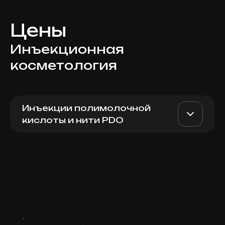
Цены
Инъекционная
косметология
Инъекции полимолочной
кислоты и нити PDO
Sculptra (USA), 5 мл
AED 5000
Dr. Milena
Записаться
AED 4400
Запись ведется в чате WhatsApp
Top Doctor