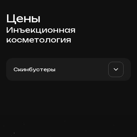
Цены
Инъекционная
косметология
Скинбустеры
RRS Long Lasting (Italy), 3
AED 2700
Dr. Milena
мл
AED 2300
Записаться
Top Doctor
Запись ведется в чате WhatsApp