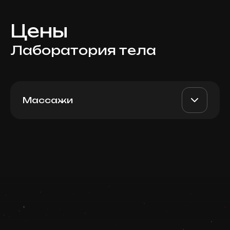
Цены
Лаборатория тела
Массажи
Relax массаж, 60 мин
AED 680
Top Doctor
Записаться
Запись ведется в чате WhatsApp