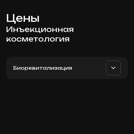
Цены
Инъекционная
косметология
Биоревитализация
Profhilo Structura (Italy), 3
AED 3900
Dr. Milena
мл
AED 3500
Записаться
Top Doctor
Запись ведется в чате WhatsApp