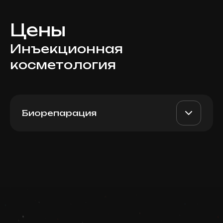
Цены
Инъекционная
косметология
Биорепарация
Plinest (Италия), 2мл
AED 2300
Dr. Milena
Записаться
AED 2000
Запись ведется в чате WhatsApp
Top Doctor