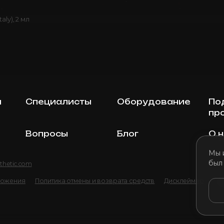
taly), 2 мл
ы
Специалисты
Оборудование
По
пр
Вопросы
Блог
О 
Мы 
был
thetic.com
ложения
Политика отмены и возврата средств
Дисклеймер
По