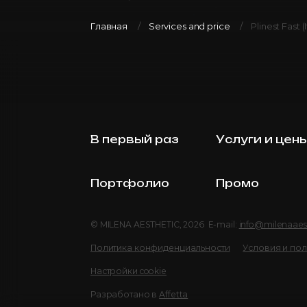
Главная
Services and price
Plinest Fast (I
В первый раз
Услуги и цен
Портфолио
Промо
© MILENA AESTHETIC, 2026 E-mail:
info@milenaaes
Политика конфиденциальности
Условия и по
Настройки cookie
Разработано в
Affetta