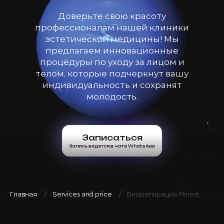
Доверьте свою красоту
профессионалам нашей клиники
эстетической медицины! Мы
предлагаем инновационные
процедуры по уходу за лицом и
телом, которые подчеркнут вашу
индивидуальность и сохранят
молодость.
Записаться
Запись ведется в чате WhatsApp
Главная
Services and price
Биорепарация Plinest