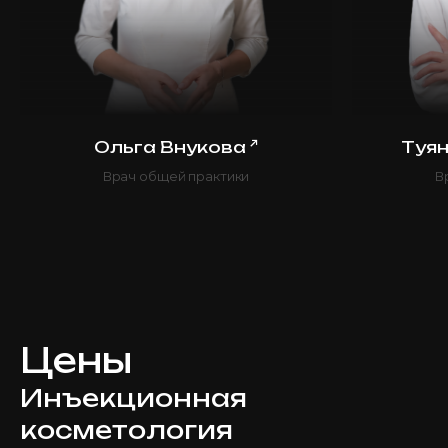
↗
Ольга Внукова
Туя
Врач общей практики
В
Цены
Инъекционная
косметология