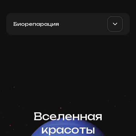
Биорепарация
Plinest (Италия), 2мл
AED 2300
Dr. Milena
Записаться
AED 2000
Запись ведется в чате WhatsApp
Top Doctor
Plinest Fast (Italy), 2 мл
AED 2300
Dr. Milena
Записаться
AED 2000
Запись ведется в чате WhatsApp
Top Doctor
Вселенная
красоты