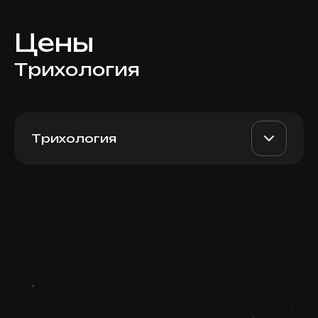
Цены
Трихология
Трихология
Пакет 5 Fotona + PRP
AED 8900
Top Doctor
Записаться
Запись ведется в чате WhatsApp