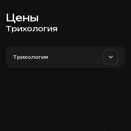
Цены
Трихология
Трихология
Пакет 5 + 1 Plureal Antiox +
AED 7900
Top Doctor
Hair 3 мл
Записаться
Запись ведется в чате WhatsApp