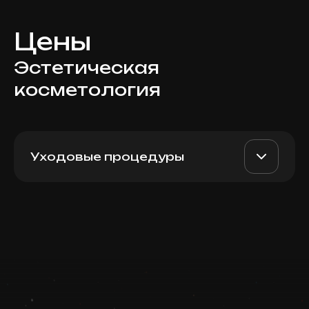
Цены
Эстетическая
косметология
Уходовые процедуры
“O2 Glow Revival” facial by
AED 750
Top Doctor
HydroPeptide
Записаться
Запись ведется в чате WhatsApp