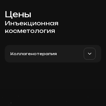
Цены
Инъекционная
косметология
Коллагенотерапия
Nithya Smooth (Italy), 5 мл
AED 1700
Dr. Milena
Записаться
AED 1300
Запись ведется в чате WhatsApp
Top Doctor