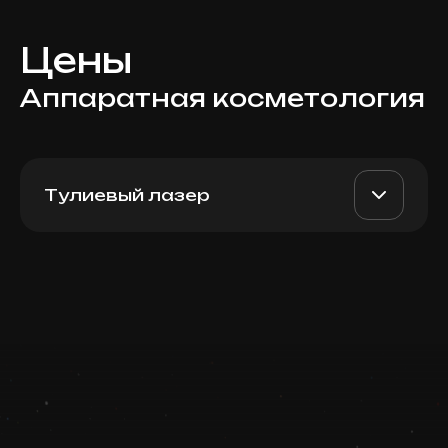
Цены
Аппаратная косметология
Тулиевый лазер
Moxi Thulium Laser (лицо)
AED 3000
Dr. Milena
Записаться
AED 2500
Запись ведется в чате WhatsApp
Top Doctor