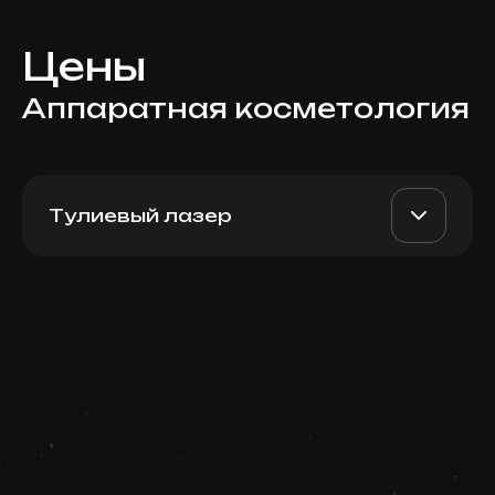
Цены
Аппаратная косметология
Тулиевый лазер
Moxi Thulium Laser (лицо +
AED 3900
Dr. Milena
шея)
AED 3000
Записаться
Top Doctor
Запись ведется в чате WhatsApp