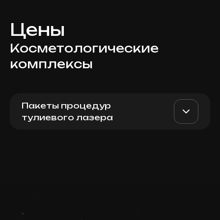
Цены
Косметологические
комплексы
Пакеты процедур
тулиевого лазера
Moxi лицо / шея + BBL
AED 5500
Dr. Milena
(Forever Young + Pigment /
Rosacea)
AED 4400
Top Doctor
Записаться
Запись ведется в чате WhatsApp