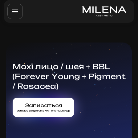
Moxi лицо / шея + BBL
(Forever Young + Pigment
/ Rosacea)
Записаться
Запись ведется в чате WhatsApp