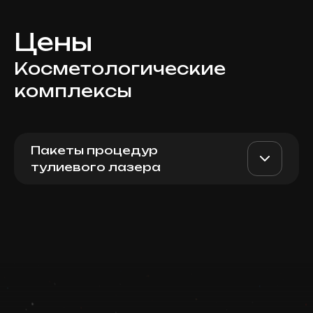
Цены
Косметологические
комплексы
Пакеты процедур
тулиевого лазера
Moxi лицо / шея + BBL
AED 4900
Top Doctor
(Forever Young + Pigment /
Rosacea) + PRP
Записаться
Запись ведется в чате WhatsApp