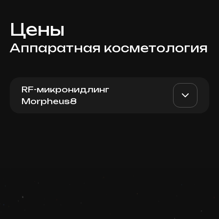
Цены
Аппаратная косметология
RF-микронидлинг
Morpheus8
Morpheus8
AED 2400
Dr. Milena
(периорбитальная зона)
AED 2000
Записаться
Top Doctor
Запись ведется в чате WhatsApp