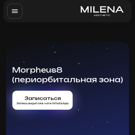
Morpheus8
(периорбитальная зона)
Записаться
Запись ведется в чате WhatsApp