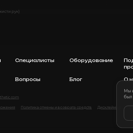
кисти рук)
ы
Специалисты
Оборудование
По
пр
Вопросы
Блог
О 
Мы 
был
thetic.com
ложения
Политика отмены и возврата средств
Дисклеймер
По