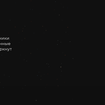
ники
онные
еркнут