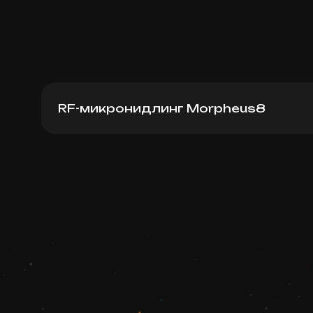
RF-микронидлинг Morpheus8
Morpheus8 (кисти рук)
Записаться
Запись ведется в чате WhatsApp