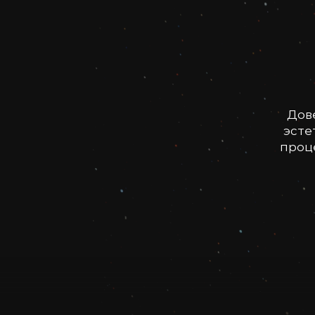
Дов
эсте
проце