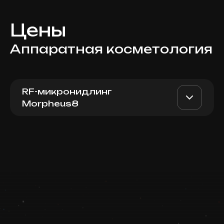
Цены
Аппаратная косметология
RF-микронидлинг
Morpheus8
Morpheus8 (лицо + шея +
AED 4500
Dr. Milena
PRP)
AED 3900
Записаться
Top Doctor
Запись ведется в чате WhatsApp