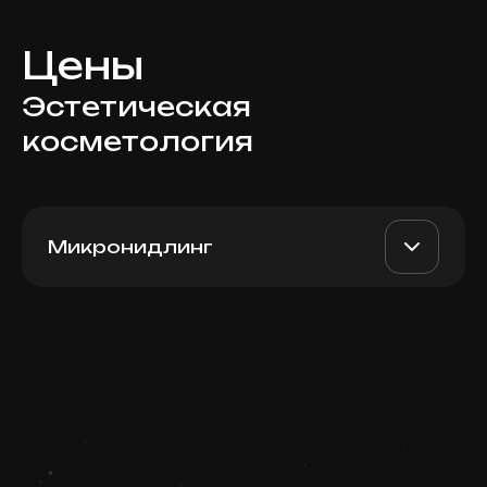
Цены
Эстетическая
косметология
Микронидлинг
Микронидлинг + Exosomes
AED 2700
Top Doctor
Записаться
Запись ведется в чате WhatsApp