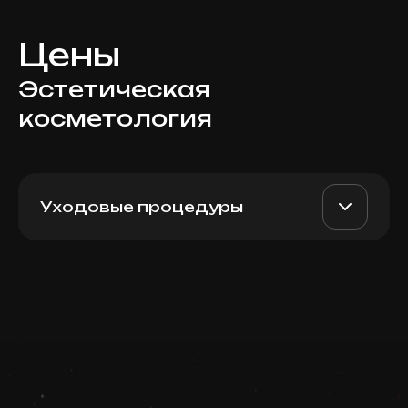
Цены
Эстетическая
косметология
Уходовые процедуры
Микротоковая терапия, 30
AED 450
Top Doctor
мин
Записаться
Запись ведется в чате WhatsApp