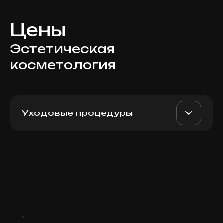
Цены
Эстетическая
косметология
Уходовые процедуры
Микротоковая терапия (20
AED 950
Top Doctor
мин) + Fire & Ice (30 мин)
Записаться
Запись ведется в чате WhatsApp